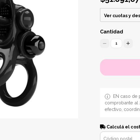
Ver cuotas y de
Cantidad
1
EN caso de p
comprobante al 
efectivo, coordi
Calculá el cos