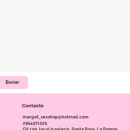
Enviar
Contacto
margot_sexshop@hotmail.com
2954571525
Gil 159, local 9 galería. Santa Rosa, La Pampa