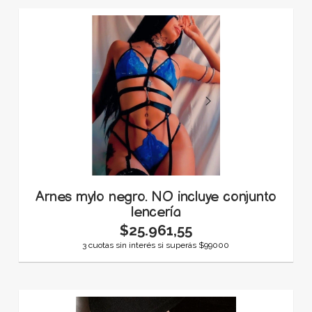
Arnes mylo negro. NO incluye conjunto
lencería
$25.961,55
3 cuotas sin interés si superás $99000