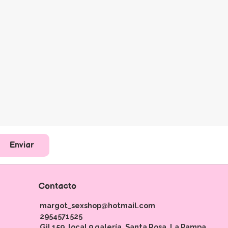
Enviar
Contacto
margot_sexshop@hotmail.com
2954571525
Gil 159, local 9 galería. Santa Rosa, La Pampa