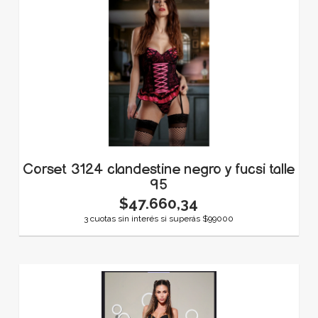
Corset 3124 clandestine negro y fucsi talle
95
$47.660,34
3 cuotas sin interés si superás $99000