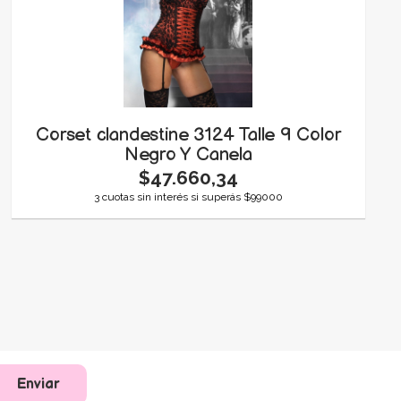
Corset clandestine 3124 Talle 9 Color
Negro Y Canela
$47.660,34
3 cuotas sin interés si superás $99000
Enviar