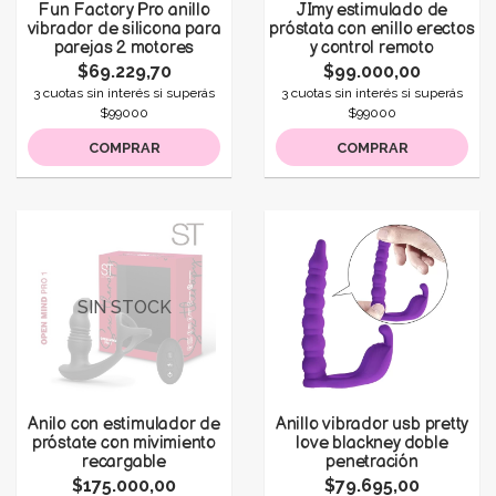
Fun Factory Pro anillo
JImy estimulado de
vibrador de silicona para
próstata con enillo erectos
parejas 2 motores
y control remoto
$69.229,70
$99.000,00
3 cuotas sin interés si superás
3 cuotas sin interés si superás
$99000
$99000
COMPRAR
COMPRAR
SIN STOCK
Anilo con estimulador de
Anillo vibrador usb pretty
próstate con mivimiento
love blackney doble
recargable
penetración
$175.000,00
$79.695,00