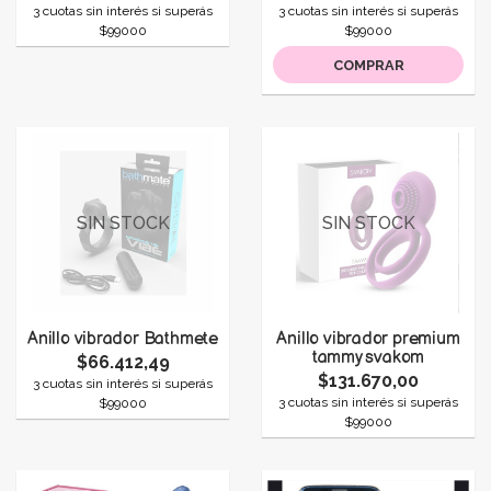
3 cuotas sin interés si superás
3 cuotas sin interés si superás
$99000
$99000
COMPRAR
SIN STOCK
SIN STOCK
Anillo vibrador Bathmete
Anillo vibrador premium
tammy svakom
$66.412,49
$131.670,00
3 cuotas sin interés si superás
3 cuotas sin interés si superás
$99000
$99000