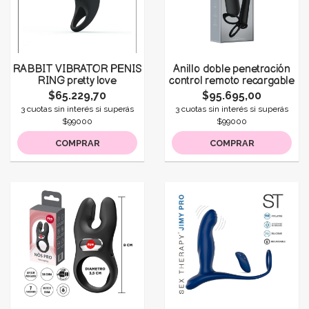
RABBIT VIBRATOR PENIS
Anillo doble penetración
RING pretty love
control remoto recargable
$65.229,70
$95.695,00
3 cuotas sin interés si superás
3 cuotas sin interés si superás
$99000
$99000
COMPRAR
COMPRAR