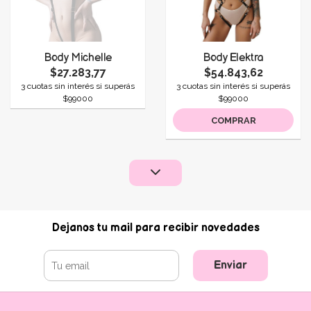
Body Michelle
Body Elektra
$27.283,77
$54.843,62
3 cuotas sin interés si superás
3 cuotas sin interés si superás
$99000
$99000
COMPRAR
Dejanos tu mail para recibir novedades
Enviar