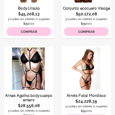
Body Ursula
Conjunto ecocuero Visage
$45.208,13
$50.172,08
3 cuotas sin interés si superás
3 cuotas sin interés si superás
$99000
$99000
COMPRAR
COMPRAR
Arnes Agatha body cuerpo
Arnés Fatal Mordisco
entero
$24.228,39
$28.556,08
3 cuotas sin interés si superás
3 cuotas sin interés si superás
$99000