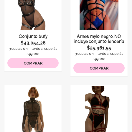
Conjunto bufy
Arnes mylo negro. NO
incluye conjunto lencería
$43.054,26
$25.961,55
3 cuotas sin interés si superás
3 cuotas sin interés si superás
$99000
$99000
COMPRAR
COMPRAR