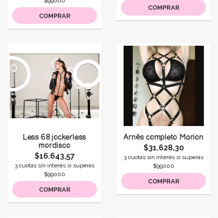
$99000
COMPRAR
COMPRAR
Less 68 jockerless
Arnés completo Marion
mordisco
$31.628,30
$16.643,57
3 cuotas sin interés si superás
3 cuotas sin interés si superás
$99000
$99000
COMPRAR
COMPRAR