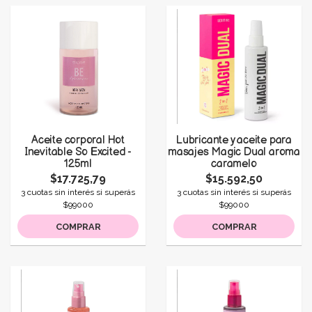
Aceite corporal Hot
Lubricante y aceite para
Inevitable So Excited -
masajes Magic Dual aroma
125ml
caramelo
$17.725,79
$15.592,50
3 cuotas sin interés si superás
3 cuotas sin interés si superás
$99000
$99000
COMPRAR
COMPRAR