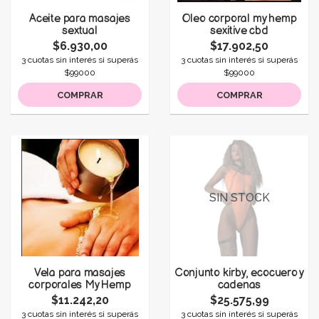
Aceite para masajes
Oleo corporal my hemp
sextual
sexitive cbd
$6.930,00
$17.902,50
3 cuotas sin interés si superás
3 cuotas sin interés si superás
$99000
$99000
COMPRAR
COMPRAR
SIN STOCK
Vela para masajes
Conjunto kirby, ecocuero y
corporales My Hemp
cadenas
$11.242,20
$25.575,99
3 cuotas sin interés si superás
3 cuotas sin interés si superás