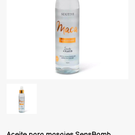
Aceite para masajes SensBomb