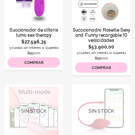
Succionador de clítoris
Succcionadro Rosette Sexy
lumo sex therapy
and Funny recargable 10
velocidades
$27.596,35
$53.900,00
3 cuotas sin interés si superás
3 cuotas sin interés si superás
$99000
$99000
COMPRAR
COMPRAR
SIN STOCK
SIN STOCK