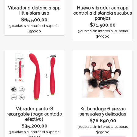
Vibrador a distancia app
Huevo vibrador con app
little stars usb
control a distancia sucubus
parejas
$65.500,00
$71.500,00
3 cuotas sin interés si superás
3 cuotas sin interés si superás
$99000
$99000
Vibrador punto G
Kit bondage 6 piezas
recargable (pago contado
sensuales y delicadas
efectivo)
$76.890,00
$35.200,00
3 cuotas sin interés si superás
3 cuotas sin interés si superás
$99000