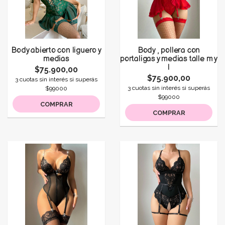
Body abierto con liguero y
Body , pollera con
medias
portaligas y medias talle m y
l
$75.900,00
$75.900,00
3 cuotas sin interés si superás
3 cuotas sin interés si superás
$99000
$99000
COMPRAR
COMPRAR