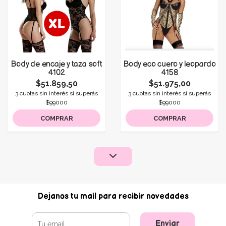
Body de encaje y taza soft
Body eco cuero y leopardo
4102
4158
$51.859,50
$51.975,00
3 cuotas sin interés si superás
3 cuotas sin interés si superás
$99000
$99000
COMPRAR
COMPRAR
Dejanos tu mail para recibir novedades
Enviar