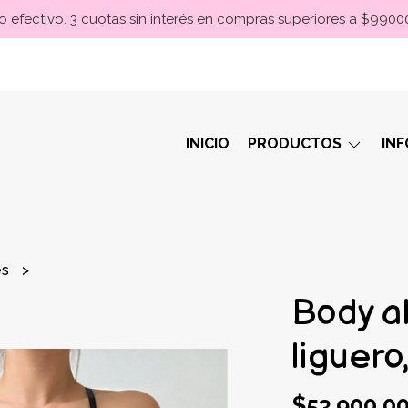
 efectivo. 3 cuotas sin interés en compras superiores a $990
INICIO
PRODUCTOS
IN
es
Body a
liguero
$53.900,0