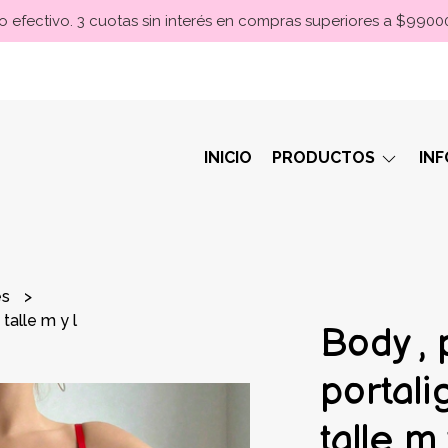
 efectivo. 3 cuotas sin interés en compras superiores a $990
INICIO
PRODUCTOS
IN
es
talle m y l
Body , 
portali
talle m 