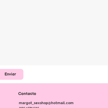
Enviar
Contacto
margot_sexshop@hotmail.com
2954571525