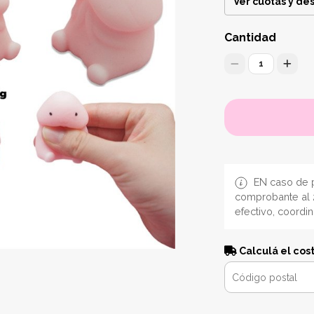
Ver cuotas y de
Cantidad
1
EN caso de p
comprobante al 
efectivo, coordi
Calculá el cos