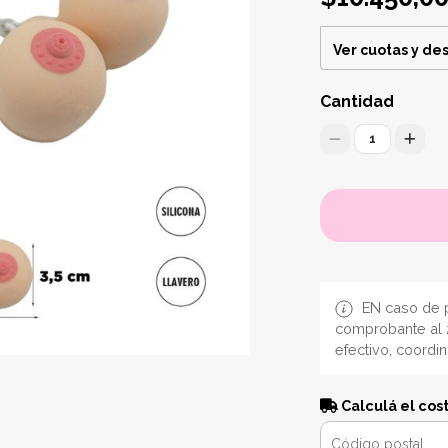
Ver cuotas y de
Cantidad
1
EN caso de p
comprobante al 
efectivo, coordi
Calculá el cos