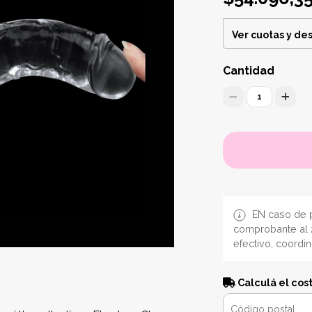
Ver cuotas y de
Cantidad
1
EN caso de p
comprobante al 
efectivo, coordi
Calculá el cos