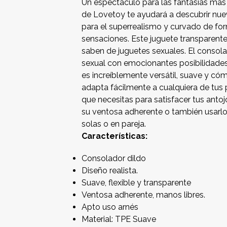
Un espectáculo para las fantasías más e
de Lovetoy te ayudará a descubrir nue
para el superrealismo y curvado de fo
sensaciones. Este juguete transparente
saben de juguetes sexuales. El consolad
sexual con emocionantes posibilidades y
es increíblemente versátil, suave y có
adapta fácilmente a cualquiera de tus p
que necesitas para satisfacer tus anto
su ventosa adherente o también usarlo
solas o en pareja.
Características:
Consolador dildo
Diseño realista.
Suave, flexible y transparente
Ventosa adherente, manos libres.
Apto uso arnés
Material: TPE Suave