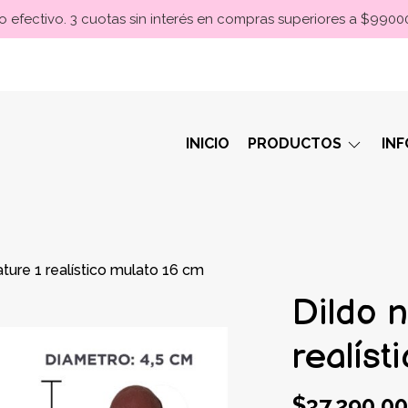
 efectivo. 3 cuotas sin interés en compras superiores a $990
INICIO
PRODUCTOS
IN
ature 1 realístico mulato 16 cm
Dildo n
realíst
$37.290,00