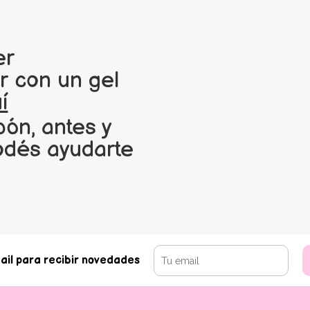
er
 con un gel
í
bón, antes y
odés ayudarte
ail para recibir novedades