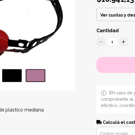
Ver cuotas y de
Cantidad
1
EN caso de p
comprobante al 
efectivo, coordi
de plástico mediana
Calculá el cos