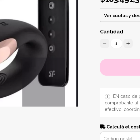
Ver cuotas y de
Cantidad
1
EN caso de p
comprobante al 
efectivo, coordi
Calculá el cos