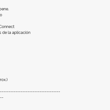
 pene.
to
 Connect
s de la aplicación
rox.)
------------------------------------
---