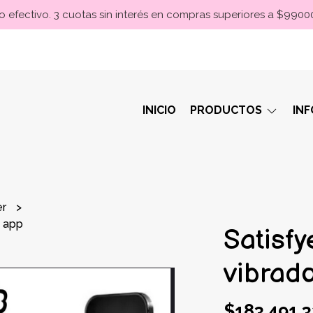
 efectivo. 3 cuotas sin interés en compras superiores a $990
INICIO
PRODUCTOS
IN
er
s app
Satisfy
vibrad
$183.491,3