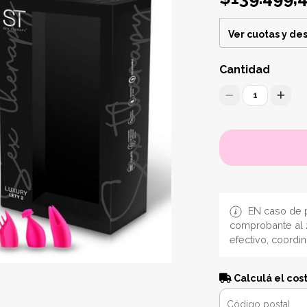
Ver cuotas y de
Cantidad
1
EN caso de p
comprobante al 
efectivo, coordi
Calculá el cos