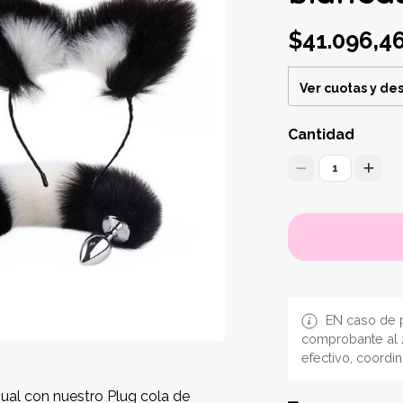
$41.096,4
Ver cuotas y de
Cantidad
1
EN caso de p
comprobante al 
efectivo, coordi
ual con nuestro Plug cola de