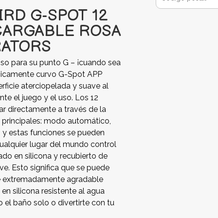
IRD G-SPOT 12
CARGABLE ROSA
RATORS
oso para su punto G – ¡cuando sea
ómicamente curvo G-Spot APP
rficie aterciopelada y suave al
e el juego y el uso. Los 12
r directamente a través de la
s principales: modo automático,
 y estas funciones se pueden
ualquier lugar del mundo control
cado en silicona y recubierto de
ve. Esto significa que se puede
nte extremadamente agradable
en silicona resistente al agua
 el baño solo o divertirte con tu