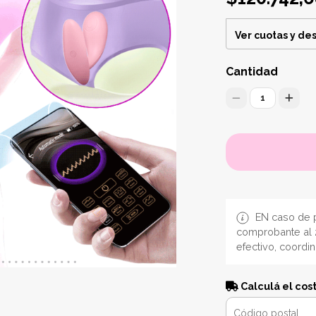
Ver cuotas y de
Cantidad
1
EN caso de p
comprobante al 
efectivo, coordi
Calculá el cos