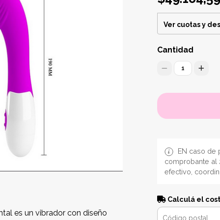
Ver cuotas y de
Cantidad
1
EN caso de p
comprobante al 
efectivo, coordi
Calculá el cos
tal es un vibrador con diseño