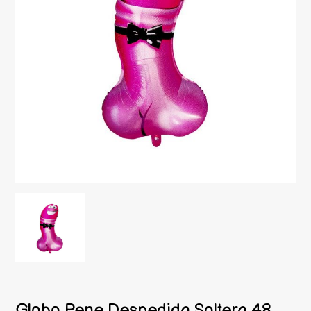
Globo Pene Despedida Soltera 48